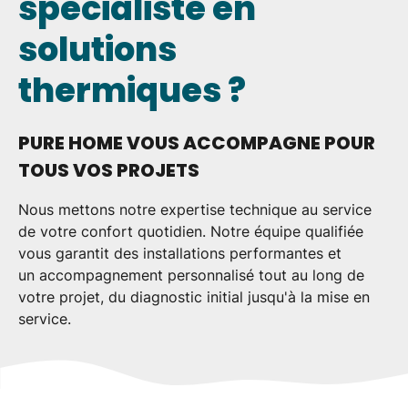
spécialiste en
Vous disposez de droits sur vos données, à
savoir : un droit d'accès et d'information ; un
solutions
droit de rectification ; un droit d'effacement ; un
droit à la limitation du traitement ; un droit à la
thermiques ?
portabilité de vos données ; un droit
d'opposition ; un droit de réclamation auprès
d'une autorité de contrôle ; le droit de donner
des directives post-mortem.
PURE HOME VOUS ACCOMPAGNE POUR
Pour en savoir plus sur le traitement de vos
TOUS VOS PROJETS
données et l'exercice de vos droits, consultez
notre
Politique de confidentialité
.*
Nous mettons notre
expertise technique
au service
de votre confort quotidien. Notre équipe qualifiée
vous garantit des
installations performantes
et
un
accompagnement personnalisé
tout au long de
votre projet, du diagnostic initial jusqu'à la mise en
service.