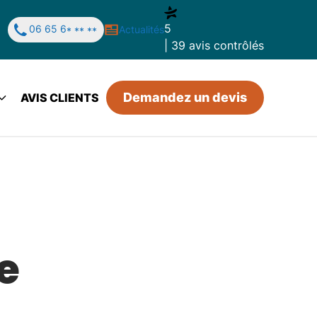
5
06 65 6
Actualités
* ** **
| 39 avis contrôlés
Demandez un devis
AVIS CLIENTS
e