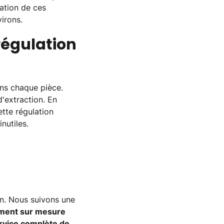
ation de ces
irons.
régulation
ns chaque pièce.
'extraction. En
ette régulation
nutiles.
on. Nous suivons une
ment sur mesure
ervice complète de