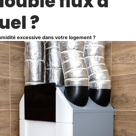
ouble flux à
uel ?
umidité excessive dans votre logement ?