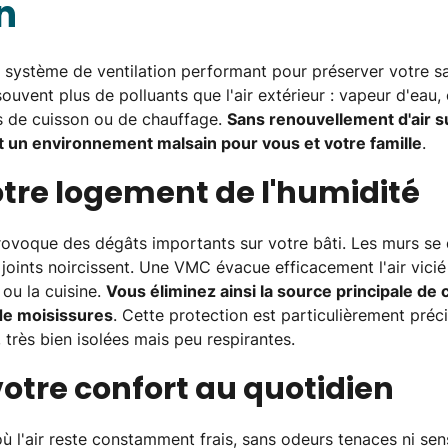
n
 système de ventilation performant pour préserver votre sa
t souvent plus de polluants que l'air extérieur : vapeur d'e
nes de cuisson ou de chauffage.
Sans renouvellement d'air su
t un environnement malsain pour vous et votre famille
.
otre logement de l'humidité
rovoque des dégâts importants sur votre bâti. Les murs se 
s joints noircissent. Une VMC évacue efficacement l'air vic
ou la cuisine.
Vous éliminez ainsi la source principale de
 de moisissures
. Cette protection est particulièrement préc
 très bien isolées mais peu respirantes.
otre confort au quotidien
 où l'air reste constamment frais, sans odeurs tenaces ni se