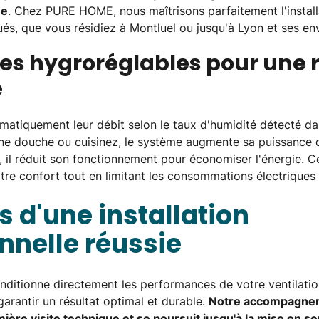
ée
. Chez PURE HOME, nous maîtrisons parfaitement l'install
és, que vous résidiez à Montluel ou jusqu'à Lyon et ses env
es hygroréglables pour une 
e
atiquement leur débit selon le taux d'humidité détecté da
e douche ou cuisinez, le système augmente sa puissance d
 il réduit son fonctionnement pour économiser l'énergie. C
otre confort tout en limitant les consommations électriques i
s d'une installation
nnelle réussie
nditionne directement les performances de votre ventilati
arantir un résultat optimal et durable.
Notre accompagne
ère visite technique et se poursuit jusqu'à la mise en s